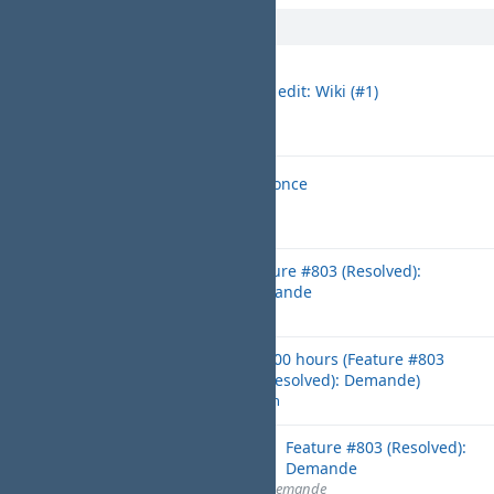
05/15/2025
Nom du projet
Wiki edit: Wiki (#1)
01:13 PM
Ceci est un commentaire
Christopher Nolan
Nom du projet
Annonce
01:12 PM
Description
Christopher Nolan
Nom du projet
Feature #803 (Resolved):
01:11
Demande
PM
Christopher Nolan
Nom du
3:00 hours (Feature #803
01:10
projet
(Resolved): Demande)
PM
Christopher Nolan
Nom du
Feature #803 (Resolved):
01:09
projet
Demande
PM
Description de la demande