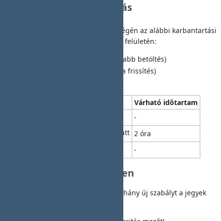
🛠️ Ütemezett Karbantartás
Tájékoztatjuk a csapatot, hogy a hétvégén az alábbi karbantartási
munkálatokat végezzük el a Redmine felületén:
Adatbázis optimalizálás
(gyorsabb betöltés)
Új plugin telepítése
(Agile tábla frissítés)
Biztonsági mentés
lefuttatása
Rendszer
Állapot
Várható időtartam
🟢 Online
Fő szerver
-
🟡 Karbantartás alatt
Teszt környezet
2 óra
🟢 Online
Wiki felület
-
🚀 Újdonságok a projektben
A következő sprintben bevezetünk néhány új szabályt a jegyek
(issues) kezelésénél: