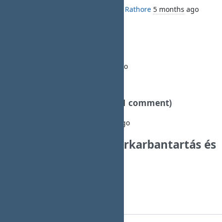
Added by
Muhammad Umer Rathore Rathore
5 months
ago
Test News
Star
:
this is a news item
Added by
Sandy Testing
5 months
ago
test two
AAAAAA
:
Ez egy teszt hír
(1 comment)
Added by
András Kovács
5 months
ago
📢 Friss Hírek: Rendszerkarbantartás és
Új Funkciók
📅 Dátum: 2024. Március 20.
Készítette:
Rendszeradminisztrátor