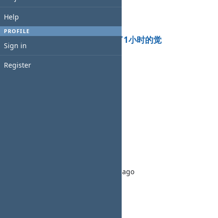
Added by
ifthikhan pt
4 months
ago
Help
test news description
PROFILE
ListingBase
:
新闻：野猪睡了1小时的觉
Sign in
Added by
野猪 鸭
5 months
ago
Register
新闻：野猪睡了1小时的觉
野猪的项目
:
国际金价跳水
Added by
野猪 鸭
5 months
ago
国际金价下跌500$
demo2006
:
CEIMLAB
Added by
demo01 demo01
5 months
ago
asdf
Test Software
:
Test News