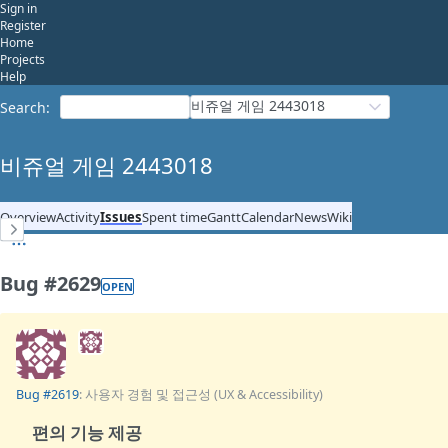
Sign in
Register
Home
Projects
Help
비쥬얼 게임 2443018
Search
:
비쥬얼 게임 2443018
Overview
Activity
Issues
Spent time
Gantt
Calendar
News
Wiki
Bug #2629
OPEN
Bug #2619
: 사용자 경험 및 접근성 (UX & Accessibility)
편의 기능 제공